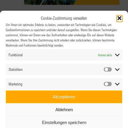
2.06.2026 @ 18:00
-
22:00
Cookie-Zustimmung verwalten
IMMER VERBUNDEN. UND TROTZDEM
Um Ihnen ein optimales Erlebnis zu bieten, verwenden wir Technologien wie Cookies, um
Geräteinformationen zu speichern und/oder darauf zuzugreifen. Wenn Sie diesen Technologien
OFT ALLEIN.
zustimmst, können wir Daten wie das Surfverhalten oder eindeutige IDs auf dieser Website
verarbeiten. Wenn Sie Ihre Zustimmung nicht erteilen oder zurückziehen, können bestimmte
Merkmale und Funktionen beeinträchtigt werden.
Apollo Mondsee
Robert Baum-Promenade 1,
Funktional
Immer aktiv
Mondsee
Statistiken
Statistik
Marketing
Marketin
Akzeptieren
Ablehnen
Einstellungen speichern