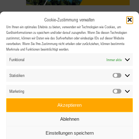
2.06.2026 @ 18:00
-
22:00
Cookie-Zustimmung verwalten
IMMER VERBUNDEN. UND TROTZDEM
Um Ihnen ein optimales Erlebnis zu bieten, verwenden wir Technologien wie Cookies, um
Geräteinformationen zu speichern und/oder darauf zuzugreifen. Wenn Sie diesen Technologien
OFT ALLEIN.
zustimmst, können wir Daten wie das Surfverhalten oder eindeutige IDs auf dieser Website
verarbeiten. Wenn Sie Ihre Zustimmung nicht erteilen oder zurückziehen, können bestimmte
Merkmale und Funktionen beeinträchtigt werden.
Apollo Mondsee
Robert Baum-Promenade 1,
Funktional
Immer aktiv
Mondsee
Statistiken
Statistik
Marketing
Marketin
Akzeptieren
Ablehnen
Einstellungen speichern