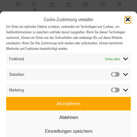
Veranstaltung
Veranstaltungen
Veranstaltung
Veranstaltungen
Veranstaltungen
Veranstaltung
Veranstal
0
1
0
0
0
0
0
20
21
22
23
24
25
26
Veranstaltungen
Veranstaltung
Veranstaltungen
Veranstaltungen
Veranstaltungen
Veranstaltungen
Veranstal
0
0
1
1
0
0
0
27
28
29
30
31
1
2
Cookie-Zustimmung verwalten
Veranstaltungen
Veranstaltungen
Veranstaltung
Veranstaltung
Veranstaltungen
Veranstaltungen
Veranstal
Um Ihnen ein optimales Erlebnis zu bieten, verwenden wir Technologien wie Cookies, um
Geräteinformationen zu speichern und/oder darauf zuzugreifen. Wenn Sie diesen Technologien
zustimmst, können wir Daten wie das Surfverhalten oder eindeutige IDs auf dieser Website
verarbeiten. Wenn Sie Ihre Zustimmung nicht erteilen oder zurückziehen, können bestimmte
Merkmale und Funktionen beeinträchtigt werden.
Funktional
Immer aktiv
Statistiken
Statistik
Marketing
Marketin
Akzeptieren
Ablehnen
Einstellungen speichern