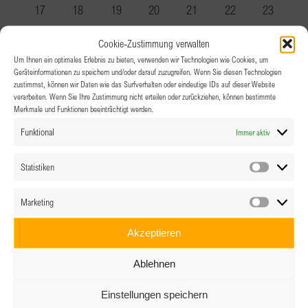
Veranstaltungen
Veranstaltung
Veranstaltungen
Veranstaltungen
Veranstaltungen
Veranstaltungen
Veranstal
0
0
0
0
0
0
0
17
18
19
20
21
22
23
Veranstaltungen
Veranstaltungen
Veranstaltungen
Veranstaltungen
Veranstaltungen
Veranstaltungen
Veranstal
0
1
0
0
0
0
0
24
25
26
27
28
29
30
Cookie-Zustimmung verwalten
Veranstaltungen
Veranstaltung
Veranstaltungen
Veranstaltungen
Veranstaltungen
Veranstaltungen
Veranstal
0
0
0
1
0
0
0
31
1
2
3
4
5
6
Um Ihnen ein optimales Erlebnis zu bieten, verwenden wir Technologien wie Cookies, um
Geräteinformationen zu speichern und/oder darauf zuzugreifen. Wenn Sie diesen Technologien
Veranstaltungen
Veranstaltungen
Veranstaltungen
Veranstaltung
Veranstaltungen
Veranstaltungen
Veranstal
zustimmst, können wir Daten wie das Surfverhalten oder eindeutige IDs auf dieser Website
verarbeiten. Wenn Sie Ihre Zustimmung nicht erteilen oder zurückziehen, können bestimmte
Es gibt keine Veranstaltungen an diesem Tag.
Hinweis
Merkmale und Funktionen beeinträchtigt werden.
Funktional
Immer aktiv
Statistiken
Statistik
Marketing
Marketin
Akzeptieren
Ablehnen
Einstellungen speichern