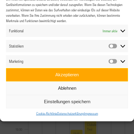
10:00
Geräteinformationen zu speichern und/oder darauf zuzugreifen. Wenn Sie diesen Technologien
zustimmst, können wir Daten wie das Surfverhalten oder eindeutige IDs auf dieser Website
11:00
verarbeiten. Wenn Sie Ihre Zustimmung nicht erteilen oder zurückziehen, können bestimmte
Merkmale und Funktionen beeinträchtigt werden.
12:00
Funktional
Immer aktiv
13:00
Statistiken
Statistik
14:00
Marketing
Marketin
15:00
Akzeptieren
16:00
Ablehnen
17:00
Einstellungen speichern
Cookie-Richtlinie
Datenschutzerklärung
Impressum
18:00
February 10, 2023
18:00
-
21:30
Clubabend
Tirol
19:00
February 9, 2023
18:45
-
23:00
–