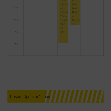
Members-
After
only
Work
20:00
Clubabend
Drink
Wels-
in
Hausruck
Innsbruck
21:00
“Wir
für
uns”
22:00
23:00
0:00
Unsere Sponsor*innen