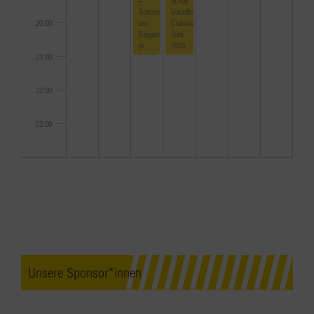
Sommerfest
Vorarlberg
am
Clubabend
20:00
Baggersee
Juni
in
2023
Innsbruck
21:00
22:00
23:00
0:00
Unsere Sponsor*innen