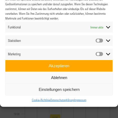
10:00
Geräteinformationen zu speichern und/oder darauf zuzugreifen. Wenn Sie diesen Technologien
zustimmst, können wir Daten wie das Surfverhalten oder eindeutige IDs auf dieser Website
11:00
verarbeiten. Wenn Sie Ihre Zustimmung nicht erteilen oder zurückziehen, können bestimmte
Merkmale und Funktionen beeinträchtigt werden.
12:00
Funktional
Immer aktiv
13:00
Statistiken
Statistik
14:00
Marketing
Marketin
15:00
Akzeptieren
16:00
Ablehnen
17:00
Einstellungen speichern
Cookie-Richtlinie
Datenschutzerklärung
Impressum
18:00
19:00
November 27, 2024
19:00
-
20:30