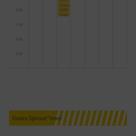
Empowerment
NOW!
20:00
Online:
Die
goldene
21:00
Pension
22:00
23:00
0:00
Unsere Sponsor*innen