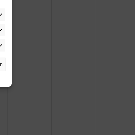
tistiken
rketing
rn