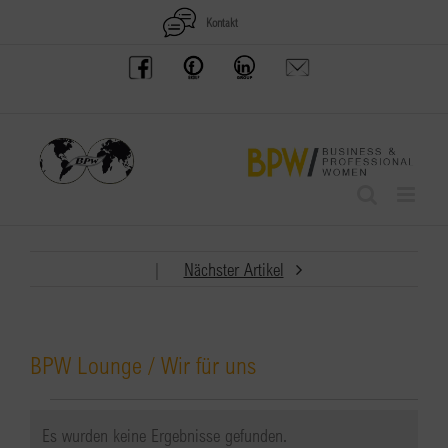
Zum
Kontakt
Inhalt
BPW
Offenes
BPW
Anfrage
springen
Austria
Frauennetzwerk
Gruppe
schicken
Facebook
Facebook
auf
LinkedIn
|
Nächster Artikel
BPW Lounge / Wir für uns
Veranstaltungen
Es wurden keine Ergebnisse gefunden.
Hinweis