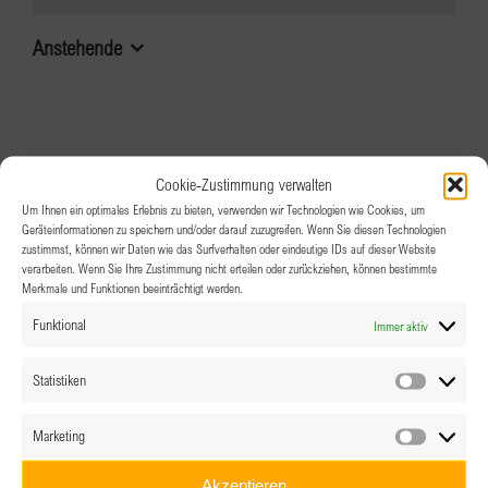
Anstehende
Datum
auswählen.
Cookie-Zustimmung verwalten
Um Ihnen ein optimales Erlebnis zu bieten, verwenden wir Technologien wie Cookies, um
Geräteinformationen zu speichern und/oder darauf zuzugreifen. Wenn Sie diesen Technologien
zustimmst, können wir Daten wie das Surfverhalten oder eindeutige IDs auf dieser Website
verarbeiten. Wenn Sie Ihre Zustimmung nicht erteilen oder zurückziehen, können bestimmte
Merkmale und Funktionen beeinträchtigt werden.
Funktional
Immer aktiv
Statistiken
Statistik
Marketing
Marketin
Akzeptieren