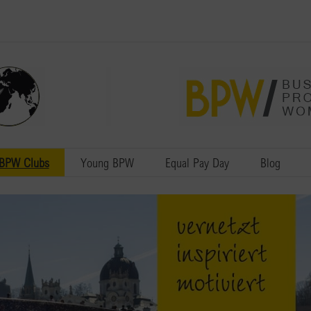
BPW Clubs
Young BPW
Equal Pay Day
Blog