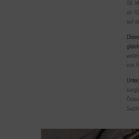
08. M
ab 12
auf d
Diese
gleic
weitr
von F
Unter
sorge
Öster
Salzb