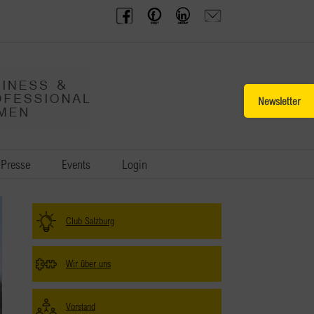
BPW
Offenes
BPW
Anfrage
Austria
Frauennetzwerk
Gruppe
schicken
Facebook
Facebook
auf
LinkedIn
Toggle
Sliding
Bar
Area
Presse
Events
Login
Club Salzburg
Wir über uns
Vorstand