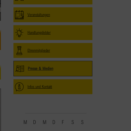
Veranstaltungen
Handlungsfelder
Ehrenmitglieder
Presse & Medien
Infos und Kontakt
Veranstaltungen
Kalender
M
MONTAG
D
DIENSTAG
M
MITTWOCH
D
DONNERSTAG
F
FREITAG
S
SAMSTAG
S
SONNTAG
von