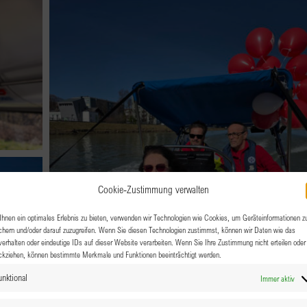
Cookie-Zustimmung verwalten
hnen ein optimales Erlebnis zu bieten, verwenden wir Technologien wie Cookies, um Geräteinformationen z
chern und/oder darauf zuzugreifen. Wenn Sie diesen Technologien zustimmst, können wir Daten wie das
verhalten oder eindeutige IDs auf dieser Website verarbeiten. Wenn Sie Ihre Zustimmung nicht erteilen oder
ckziehen, können bestimmte Merkmale und Funktionen beeinträchtigt werden.
unktional
Immer aktiv