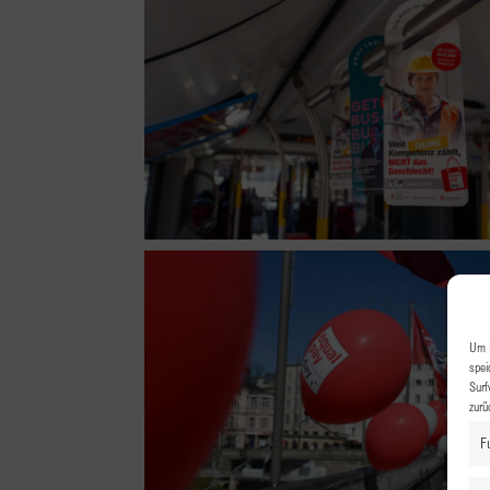
Um I
spei
Surf
zurü
F