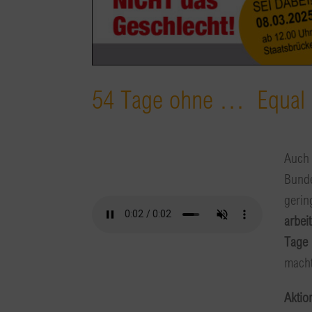
54 Tage ohne … Equal P
Auch 
Bunde
gerin
arbei
Tage 
macht
Aktio