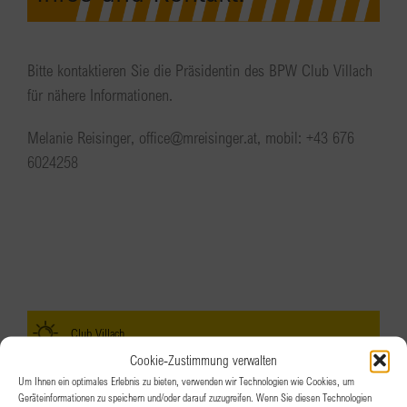
Bitte kontaktieren Sie die Präsidentin des BPW Club Villach
für nähere Informationen.
Melanie Reisinger, office@mreisinger.at, mobil: +43 676
6024258
Club Villach
Cookie-Zustimmung verwalten
Um Ihnen ein optimales Erlebnis zu bieten, verwenden wir Technologien wie Cookies, um
Vorstand
Geräteinformationen zu speichern und/oder darauf zuzugreifen. Wenn Sie diesen Technologien