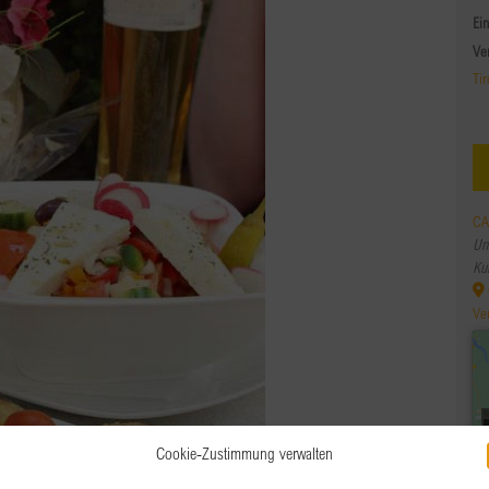
Ein
Ve
Tir
CA
Unt
Ku
Ve
Cookie-Zustimmung verwalten