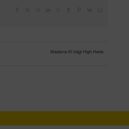
Facebook
X
Reddit
LinkedIn
WhatsApp
Tumblr
Pinterest
Vk
E-
Mail
Madame KI trägt High Heels