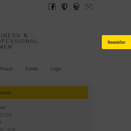
BPW
Offenes
BPW
Anfrage
Austria
Frauennetzwerk
Gruppe
schicken
Facebook
Facebook
auf
LinkedIn
Toggle
Sliding
Bar
Area
Presse
Events
Login
Details
tum:
.01.2026
t:
:00 - 22:00