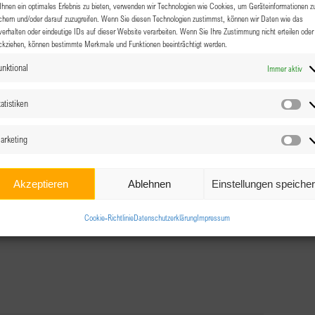
hnen ein optimales Erlebnis zu bieten, verwenden wir Technologien wie Cookies, um Geräteinformationen z
chern und/oder darauf zuzugreifen. Wenn Sie diesen Technologien zustimmst, können wir Daten wie das
verhalten oder eindeutige IDs auf dieser Website verarbeiten. Wenn Sie Ihre Zustimmung nicht erteilen oder
ckziehen, können bestimmte Merkmale und Funktionen beeinträchtigt werden.
16.01.2026 @ 18:00
-
22:00
|
unktional
Immer aktiv
atistiken
Sta
ne Freundinnen mit. Wie üblich kein Programm und kein
arketing
Ma
r unsere
beruflichen Ziele
austauschen. Was brauchst du
 du im Angebot? Wir freuen uns über ein reges
Akzeptieren
Ablehnen
Einstellungen speiche
Cookie-Richtlinie
Datenschutzerklärung
Impressum