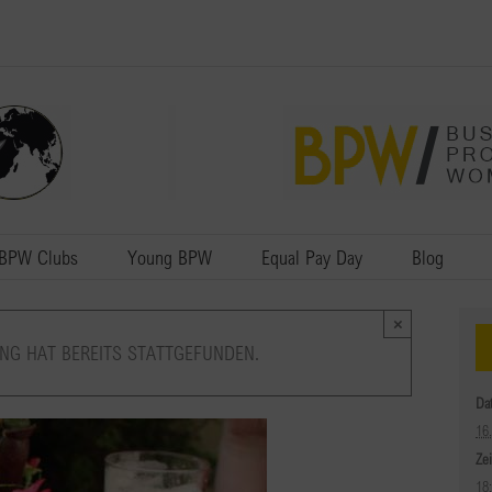
BPW Clubs
Young BPW
Equal Pay Day
Blog
×
NG HAT BEREITS STATTGEFUNDEN.
Da
16
Zei
18