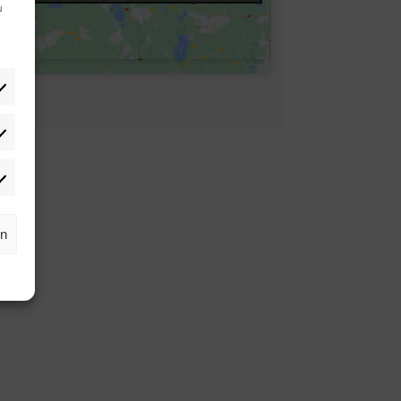
u
tistiken
rketing
rn