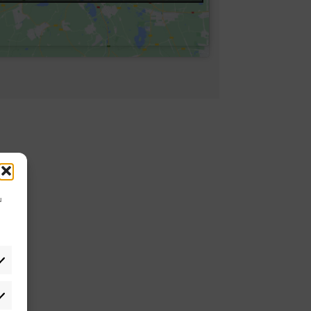
u
tistiken