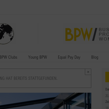
BPW Clubs
Young BPW
Equal Pay Day
Blog
×
NG HAT BEREITS STATTGEFUNDEN.
Da
30
Zei
18