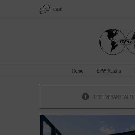
Zum
Kontakt
Inhalt
springen
Home
BPW Austria
DIESE VERANSTALTU