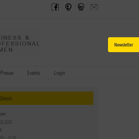
BPW
Offenes
BPW
Anfrage
Austria
Frauennetzwerk
Gruppe
schicken
Facebook
Facebook
auf
LinkedIn
Toggle
Sliding
Bar
Area
Presse
Events
Login
Details
tum:
.05.2025
t:
:00 - 21:30