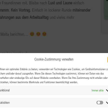
e Freundinnen mit. Bleibe nach
Lust und Laune
einfach
gramm
.
Kein Vortrag
. Einfach in lockerer Runde
miteinander
rfahrungen aus dem Arbeitsalltag
und vieles mehr
 Malta berichten…
ican-bar-innsbruck
Cookie-Zustimmung verwalten
hnen ein optimales Erlebnis zu bieten, verwenden wir Technologien wie Cookies, um Geräteinformationen z
chern und/oder darauf zuzugreifen. Wenn Sie diesen Technologien zustimmst, können wir Daten wie das
verhalten oder eindeutige IDs auf dieser Website verarbeiten. Wenn Sie Ihre Zustimmung nicht erteilen oder
ckziehen, können bestimmte Merkmale und Funktionen beeinträchtigt werden.
unktional
Immer aktiv
atistiken
Sta