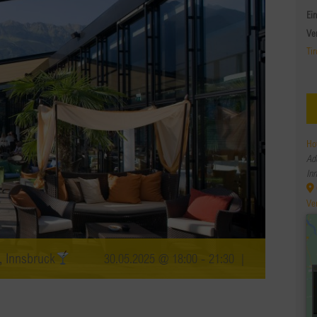
Ein
Ve
Tir
Ho
Ado
In
Ve
, Innsbruck
30.05.2025 @ 18:00
-
21:30
|