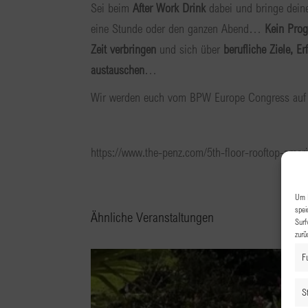
Sei beim
After Work Drink
dabei und bringe dein
eine Stunde oder den ganzen Abend…
Kein Pro
Zeit verbringen
und sich über
berufliche Ziele, E
austauschen
…
Wir werden euch vom BPW Europe Congress auf
https://www.the-penz.com/5th-floor-rooftop-amer
Um I
spei
Ähnliche Veranstaltungen
Surf
zurü
F
St