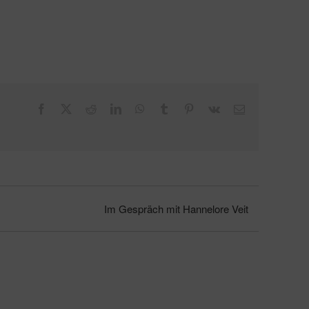
Facebook
X
Reddit
LinkedIn
WhatsApp
Tumblr
Pinterest
Vk
E-
Mail
Im Gespräch mit Hannelore Veit