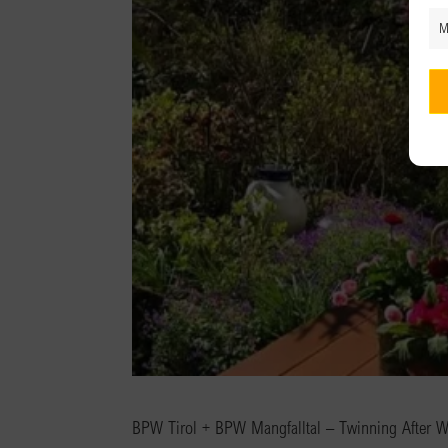
M
BPW Tirol + BPW Mangfalltal – Twinning After 