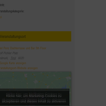
tritt:
ranstaltungskategorie:
ol
Veranstaltungsort
tel Penz Dachterrasse und Bar 5th Floor
lf Pichler Platz
nsbruck
,
Tirol
6020
Google Karte anzeigen
ranstaltungsort-Website anzeigen
Klicke hier, um Marketing-Cookies zu
Klicke hier, um Marketing-Cookies zu
akzeptieren und diesen Inhalt zu aktivieren
akzeptieren und diesen Inhalt zu aktivieren