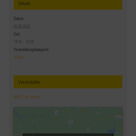
Details
Datum:
29.06.2023
Zeit:
18:00 - 22:00
Veranstaltungskategorie:
Villach
Veranstalter
BPW Club Villach