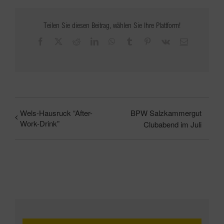
Teilen Sie diesen Beitrag, wählen Sie Ihre Plattform!
Facebook
X
Reddit
LinkedIn
WhatsApp
Tumblr
Pinterest
Vk
E-
Mail
Wels-Hausruck “After-
BPW Salzkammergut
Work-Drink”
Clubabend im Juli