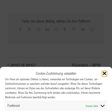
Teilen Sie diesen Beitrag, wählen Sie Ihre Plattform!
Facebook
X
Reddit
LinkedIn
WhatsApp
Tumblr
Pinterest
Vk
E-
Mail
Rückblick – BPW
„WHO IS WHO“
Vorarlberg Gala zum 20.
Cookie-Zustimmung verwalten
Geburtstag – Frauen
Um Ihnen ein optimales Erlebnis zu bieten, verwenden wir Technologien wie Cookies, um
stärken Frauen
Geräteinformationen zu speichern und/oder darauf zuzugreifen. Wenn Sie diesen Technologien
zustimmst, können wir Daten wie das Surfverhalten oder eindeutige IDs auf dieser Website
verarbeiten. Wenn Sie Ihre Zustimmung nicht erteilen oder zurückziehen, können bestimmte
Merkmale und Funktionen beeinträchtigt werden.
Funktional
Immer aktiv