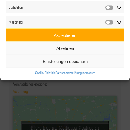
Statistiken
Statistik
Marketing
Details
Marketin
Akzeptieren
Datum:
16.04.2019
Ablehnen
Zeit:
Einstellungen speichern
18:30
Eintritt:
Cookie-Richtlinie
Datenschutzerklärung
Impressum
€25
Veranstaltungskategorie:
Vorarlberg
Klicke hier, um Marketing-Cookies zu
Klicke hier, um Marketing-Cookies zu