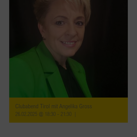
Clubabend Tirol mit Angelika Gross
26.02.2025 @ 18:30
-
21:30
|