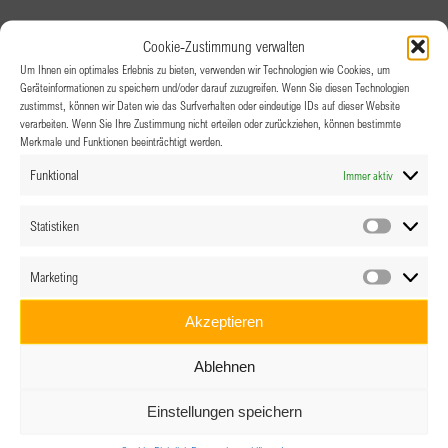
Cookie-Zustimmung verwalten
Um Ihnen ein optimales Erlebnis zu bieten, verwenden wir Technologien wie Cookies, um
Ähnliche Veranstaltungen
Geräteinformationen zu speichern und/oder darauf zuzugreifen. Wenn Sie diesen Technologien
zustimmst, können wir Daten wie das Surfverhalten oder eindeutige IDs auf dieser Website
verarbeiten. Wenn Sie Ihre Zustimmung nicht erteilen oder zurückziehen, können bestimmte
Merkmale und Funktionen beeinträchtigt werden.
Funktional
Immer aktiv
Statistiken
Statistik
Marketing
Marketin
Akzeptieren
Ablehnen
Einstellungen speichern