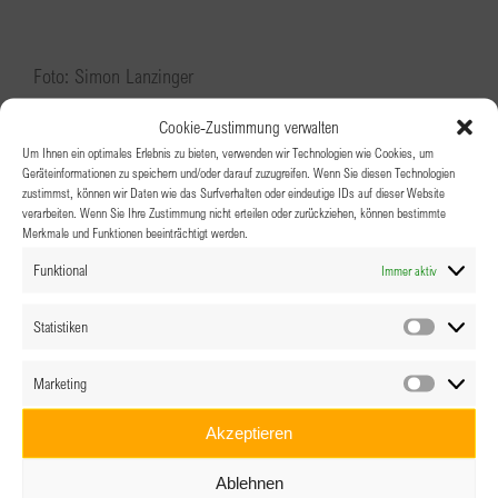
Foto: Simon Lanzinger
Cookie-Zustimmung verwalten
Um Ihnen ein optimales Erlebnis zu bieten, verwenden wir Technologien wie Cookies, um
Geräteinformationen zu speichern und/oder darauf zuzugreifen. Wenn Sie diesen Technologien
Ähnliche Veranstaltungen
zustimmst, können wir Daten wie das Surfverhalten oder eindeutige IDs auf dieser Website
verarbeiten. Wenn Sie Ihre Zustimmung nicht erteilen oder zurückziehen, können bestimmte
Merkmale und Funktionen beeinträchtigt werden.
Funktional
Immer aktiv
Statistiken
Statistik
Marketing
Marketin
Akzeptieren
Ablehnen