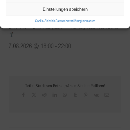
Einstellungen speichern
Cookie-Richtlinie
Datenschutzerklärung
Impressum
BPW Tirol + BPW Mangfalltal – Twinning After Work Drink
7.08.2026 @ 18:00
-
22:00
Teilen Sie diesen Beitrag, wählen Sie Ihre Plattform!
Facebook
X
Reddit
LinkedIn
WhatsApp
Tumblr
Pinterest
Vk
E-
Mail