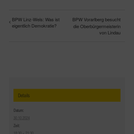
BPW Linz-Wels: Was ist
BPW Vorarlberg besucht
eigentlich Demokratie?
die Oberbürgermeisterin
von Lindau
Details
Datum:
30.10.2024
Zeit:
18:30 - 21:30