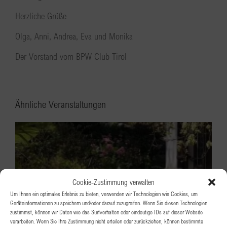
Herzliche Grüße
Olga, Anni, Andrea, Eva und Monika
Der Vorstand vom BPW Club Tirol
Ähnliche Veranstaltungen
Cookie-Zustimmung verwalten
Um Ihnen ein optimales Erlebnis zu bieten, verwenden wir Technologien wie Cookies, um
Geräteinformationen zu speichern und/oder darauf zuzugreifen. Wenn Sie diesen Technologien
zustimmst, können wir Daten wie das Surfverhalten oder eindeutige IDs auf dieser Website
verarbeiten. Wenn Sie Ihre Zustimmung nicht erteilen oder zurückziehen, können bestimmte