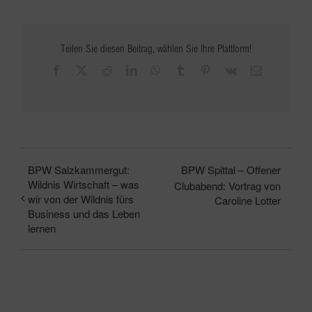
Teilen Sie diesen Beitrag, wählen Sie Ihre Plattform!
Facebook
X
Reddit
LinkedIn
WhatsApp
Tumblr
Pinterest
Vk
E-
Mail
BPW Salzkammergut:
BPW Spittal – Offener
Wildnis Wirtschaft – was
Clubabend: Vortrag von
wir von der Wildnis fürs
Caroline Lotter
Business und das Leben
lernen