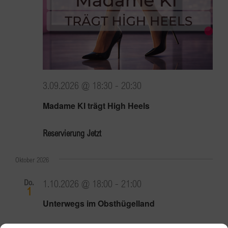
3.09.2026 @ 18:30
-
20:30
Madame KI trägt High Heels
Reservierung Jetzt
Oktober 2026
Do.
1.10.2026 @ 18:00
-
21:00
1
Unterwegs im Obsthügelland