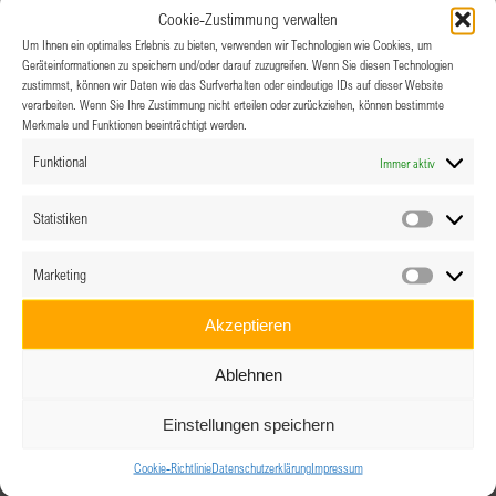
Cookie-Zustimmung verwalten
November 2026
Um Ihnen ein optimales Erlebnis zu bieten, verwenden wir Technologien wie Cookies, um
Geräteinformationen zu speichern und/oder darauf zuzugreifen. Wenn Sie diesen Technologien
Do.
5
zustimmst, können wir Daten wie das Surfverhalten oder eindeutige IDs auf dieser Website
verarbeiten. Wenn Sie Ihre Zustimmung nicht erteilen oder zurückziehen, können bestimmte
Merkmale und Funktionen beeinträchtigt werden.
Funktional
Immer aktiv
Statistiken
Statistik
Marketing
Marketin
5.11.2026 @ 18:30
-
21:00
Akzeptieren
Selbstbewusste Frauen haben mehr vom
Leben
Ablehnen
Einstellungen speichern
Dezember 2026
Cookie-Richtlinie
Datenschutzerklärung
Impressum
Do.