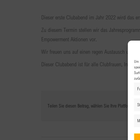
Dieser erste Clubabend im Jahr 2022 wird das ers
Zu diesem Termin stellen wir das Jahresprogr
Empowerment Aktionen vor.
Wir freuen uns auf einen regen Austausch und ei
Um I
Dieser Clubabend ist für alle Clubfrauen, Interes
spei
Surf
zurü
F
St
Teilen Sie diesen Beitrag, wählen Sie Ihre Plattform!
M