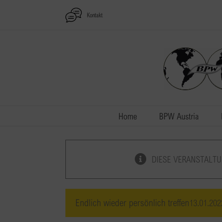
Zum
Kontakt
Inhalt
springen
Home
BPW Austria
DIESE VERANSTALTU
Endlich wieder persönlich treffen
13.01.202