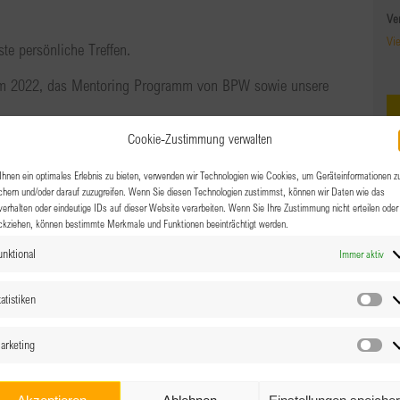
Ve
Vi
te persönliche Treffen.
amm 2022, das Mentoring Programm von BPW sowie unsere
Cookie-Zustimmung verwalten
n Kennenlernen.
BP
hnen ein optimales Erlebnis zu bieten, verwenden wir Technologien wie Cookies, um Geräteinformationen z
E-
sentinnen und Netzwerkpartnerinnen.
chern und/oder darauf zuzugreifen. Wenn Sie diesen Technologien zustimmst, können wir Daten wie das
co
verhalten oder eindeutige IDs auf dieser Website verarbeiten. Wenn Sie Ihre Zustimmung nicht erteilen oder
ckziehen, können bestimmte Merkmale und Funktionen beeinträchtigt werden.
unktional
Immer aktiv
Facebook
X
Reddit
LinkedIn
WhatsApp
Tumblr
Pinterest
Vk
E-
atistiken
Mail
Sta
Cl
Pr
arketing
Ma
Wi