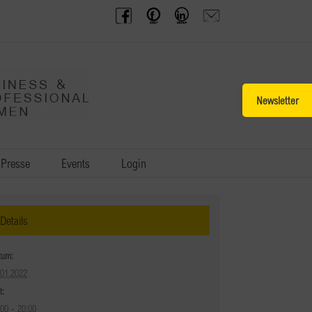
BPW
Offenes
BPW
Anfrage
Austria
Frauennetzwerk
Gruppe
schicken
Facebook
Facebook
auf
LinkedIn
Toggle
Sliding
Bar
Area
Presse
Events
Login
Details
tum:
.01.2022
t:
:00 - 20:00