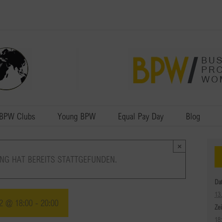
BPW Clubs
Young BPW
Equal Pay Day
Blog
×
NG HAT BEREITS STATTGEFUNDEN.
Da
13
2 @ 18:00
-
20:00
Zei
18