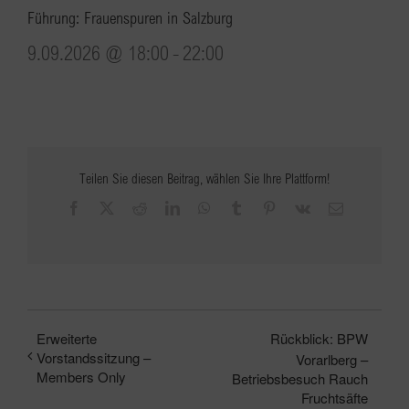
Führung: Frauenspuren in Salzburg
9.09.2026 @ 18:00
-
22:00
Teilen Sie diesen Beitrag, wählen Sie Ihre Plattform!
Facebook
X
Reddit
LinkedIn
WhatsApp
Tumblr
Pinterest
Vk
E-
Mail
Erweiterte
Rückblick: BPW
Vorstandssitzung –
Vorarlberg –
Members Only
Betriebsbesuch Rauch
Fruchtsäfte