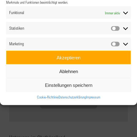
Merkmale und Funktionen beeinträchtigt werden.
Madame KI trägt High Heels
Funktional
Immer aktiv
3.09.2026 @ 18:30
-
20:30
Statistiken
Statistik
Marketing
Marketin
Akzeptieren
Ablehnen
Einstellungen speichern
Cookie-Richtlinie
Datenschutzerklärung
Impressum