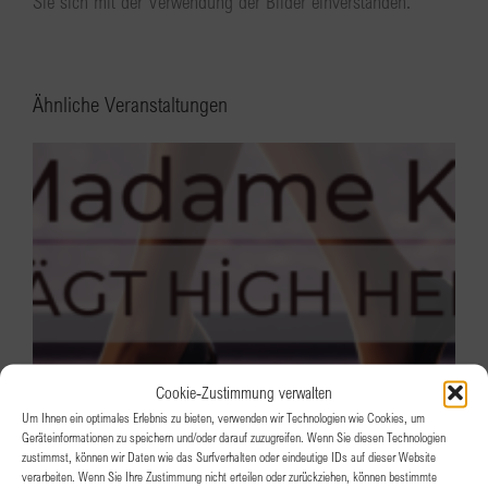
Sie sich mit der Verwendung der Bilder einverstanden.
Ähnliche Veranstaltungen
Cookie-Zustimmung verwalten
Um Ihnen ein optimales Erlebnis zu bieten, verwenden wir Technologien wie Cookies, um
Geräteinformationen zu speichern und/oder darauf zuzugreifen. Wenn Sie diesen Technologien
zustimmst, können wir Daten wie das Surfverhalten oder eindeutige IDs auf dieser Website
verarbeiten. Wenn Sie Ihre Zustimmung nicht erteilen oder zurückziehen, können bestimmte