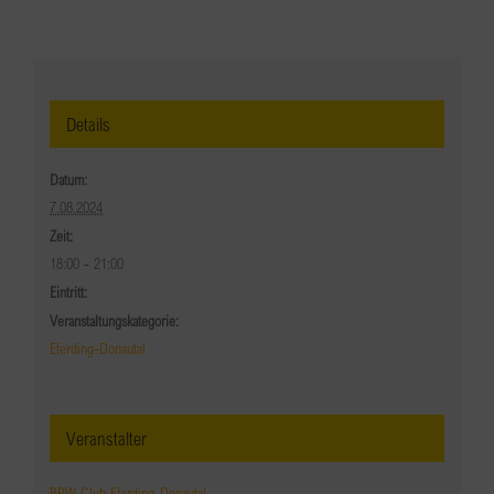
Details
Datum:
7.08.2024
Zeit:
18:00 - 21:00
Eintritt:
Veranstaltungskategorie:
Eferding-Donautal
Veranstalter
BPW Club Eferding-Donautal