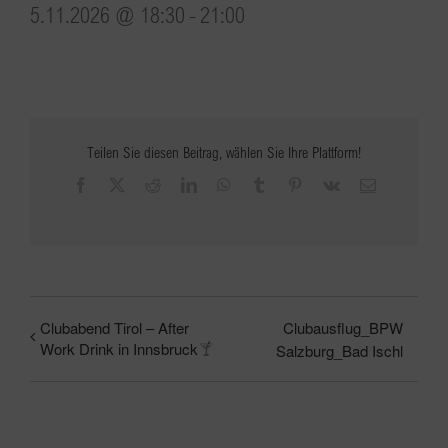
5.11.2026 @ 18:30
-
21:00
Teilen Sie diesen Beitrag, wählen Sie Ihre Plattform!
Facebook
X
Reddit
LinkedIn
WhatsApp
Tumblr
Pinterest
Vk
E-
Mail
Clubabend Tirol – After
Clubausflug_BPW
Work Drink in Innsbruck
Salzburg_Bad Ischl