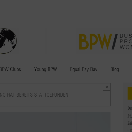
BPW Clubs
Young BPW
Equal Pay Day
Blog
×
NG HAT BEREITS STATTGEFUNDEN.
Da
16
Zei
9: