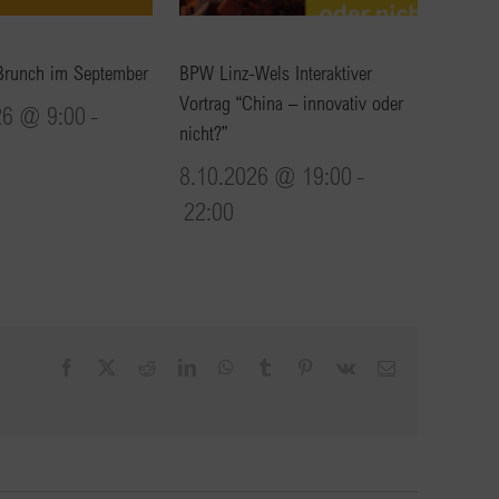
Brunch im September
BPW Linz-Wels Interaktiver
Vortrag “China – innovativ oder
26 @ 9:00
-
nicht?”
8.10.2026 @ 19:00
-
22:00
Facebook
X
Reddit
LinkedIn
WhatsApp
Tumblr
Pinterest
Vk
E-
Mail