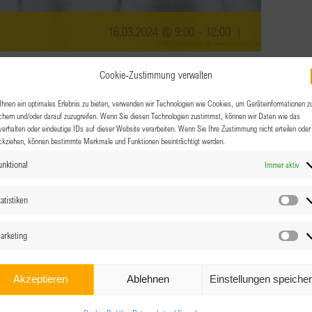
16.03.2024 @ 9:00
-
12:00
|
Cookie-Zustimmung verwalten
rauen selbstverständlich Mutter sein und einer
hnen ein optimales Erlebnis zu bieten, verwenden wir Technologien wie Cookies, um Geräteinformationen z
chern und/oder darauf zuzugreifen. Wenn Sie diesen Technologien zustimmst, können wir Daten wie das
wir berufstätigen Frauen – mit und ohne Kinder – eine
verhalten oder eindeutige IDs auf dieser Website verarbeiten. Wenn Sie Ihre Zustimmung nicht erteilen oder
hen und Gleichgesinnte kennenzulernen. Im Vordergrund
ckziehen, können bestimmte Merkmale und Funktionen beeinträchtigt werden.
eitige Unterstützung
.
unktional
Immer aktiv
 melde dich an und sei dabei!
atistiken
Sta
arketing
s in der Garnisonstrasse/Linz.
Dort gibt es eine kleine
Ma
Akzeptieren
Ablehnen
Einstellungen speiche