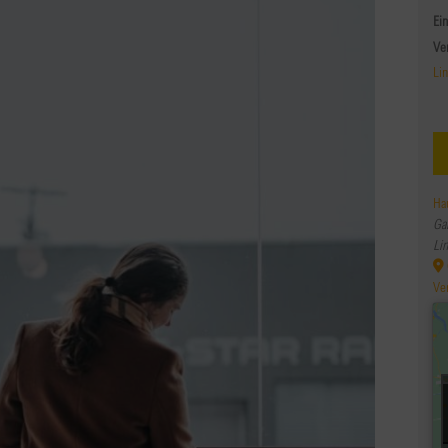
Ein
Ve
Li
Ha
Ga
Li
Ve