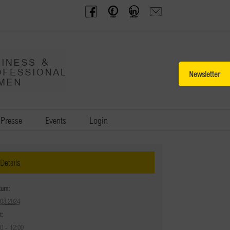
BPW
Offenes
BPW
Anfrage
Austria
Frauennetzwerk
Gruppe
schicken
Facebook
Facebook
auf
LinkedIn
Toggle
Sliding
Bar
Area
Presse
Events
Login
Details
tum:
.03.2024
t:
00 - 12:00