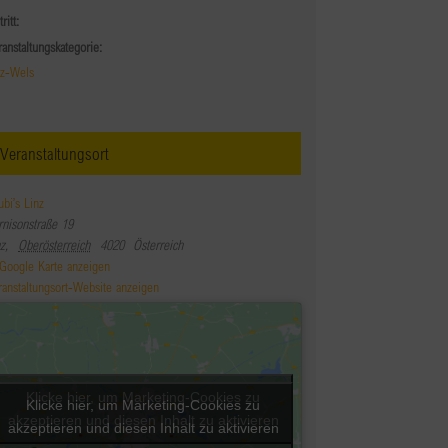
tritt:
ranstaltungskategorie:
nz-Wels
Veranstaltungsort
ubi’s Linz
rnisonstraße 19
nz
,
Oberösterreich
4020
Österreich
Google Karte anzeigen
ranstaltungsort-Website anzeigen
Klicke hier, um Marketing-Cookies zu
Klicke hier, um Marketing-Cookies zu
akzeptieren und diesen Inhalt zu aktivieren
akzeptieren und diesen Inhalt zu aktivieren