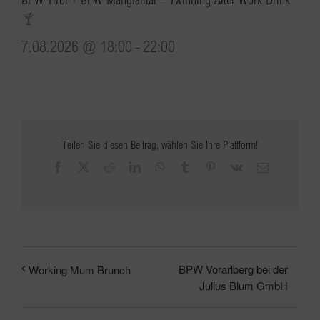
7.08.2026 @ 18:00
-
22:00
Teilen Sie diesen Beitrag, wählen Sie Ihre Plattform!
Facebook
X
Reddit
LinkedIn
WhatsApp
Tumblr
Pinterest
Vk
E-
Mail
BPW Vorarlberg bei der
Working Mum Brunch
Julius Blum GmbH