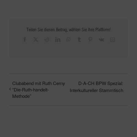
Teilen Sie diesen Beitrag, wählen Sie Ihre Plattform!
Facebook
X
Reddit
LinkedIn
WhatsApp
Tumblr
Pinterest
Vk
E-
Mail
Clubabend mit Ruth Cerny
D-A-CH BPW Spezial:
“Die-Ruth-handelt-
Interkultureller Stammtisch
Methode”