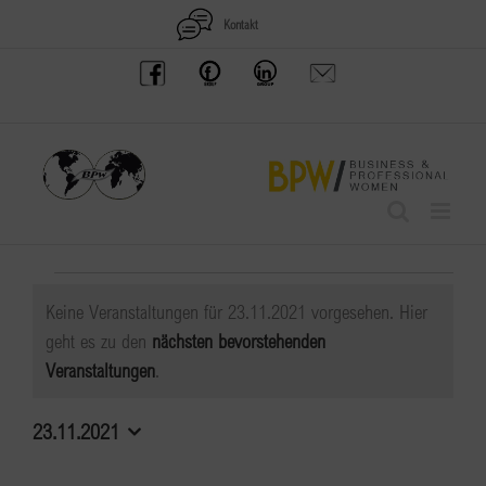
Zum
Kontakt
Inhalt
BPW
Offenes
BPW
Anfrage
springen
Austria
Frauennetzwerk
Gruppe
schicken
Facebook
Facebook
auf
LinkedIn
Veranstaltungen
Keine Veranstaltungen für 23.11.2021 vorgesehen. Hier
für
geht es zu den
nächsten bevorstehenden
Hinweis
Veranstaltungen
.
23.11.2021
23.11.2021
Datum
wählen.