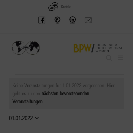
Zum
Kontakt
Inhalt
BPW
Offenes
BPW
Anfrage
springen
Austria
Frauennetzwerk
Gruppe
schicken
Facebook
Facebook
auf
LinkedIn
Veranstaltungen
Keine Veranstaltungen für 1.01.2022 vorgesehen. Hier
für
geht es zu den
nächsten bevorstehenden
Hinweis
Veranstaltungen
.
1.01.2022
01.01.2022
Datum
wählen.