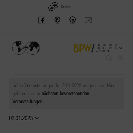
Zum
Kontakt
Inhalt
BPW
Offenes
BPW
Anfrage
springen
Austria
Frauennetzwerk
Gruppe
schicken
Facebook
Facebook
auf
LinkedIn
Veranstaltungen
Keine Veranstaltungen für 2.01.2023 vorgesehen. Hier
für
geht es zu den
nächsten bevorstehenden
Hinweis
Veranstaltungen
.
2.01.2023
02.01.2023
Datum
wählen.