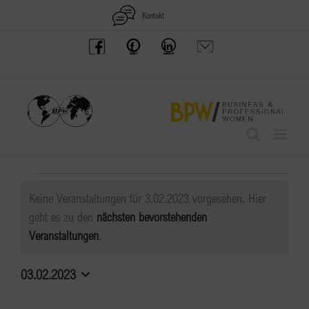
Zum
Kontakt
Inhalt
BPW
Offenes
BPW
Anfrage
springen
Austria
Frauennetzwerk
Gruppe
schicken
Facebook
Facebook
auf
LinkedIn
Veranstaltungen
Keine Veranstaltungen für 3.02.2023 vorgesehen. Hier
für
geht es zu den
nächsten bevorstehenden
Hinweis
Veranstaltungen
.
3.02.2023
03.02.2023
Datum
wählen.