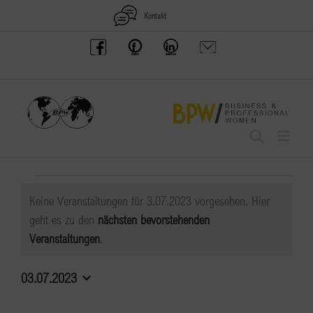
Zum
Kontakt
Inhalt
BPW
Offenes
BPW
Anfrage
springen
Austria
Frauennetzwerk
Gruppe
schicken
Facebook
Facebook
auf
LinkedIn
Veranstaltungen
Keine Veranstaltungen für 3.07.2023 vorgesehen. Hier
für
geht es zu den
nächsten bevorstehenden
Hinweis
Veranstaltungen
.
3.07.2023
03.07.2023
Datum
wählen.