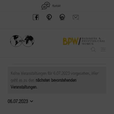
Zum
Kontakt
Inhalt
BPW
Offenes
BPW
Anfrage
springen
Austria
Frauennetzwerk
Gruppe
schicken
Facebook
Facebook
auf
LinkedIn
Veranstaltungen
Keine Veranstaltungen für 6.07.2023 vorgesehen. Hier
für
geht es zu den
nächsten bevorstehenden
Hinweis
Veranstaltungen
.
6.07.2023
06.07.2023
Datum
wählen.