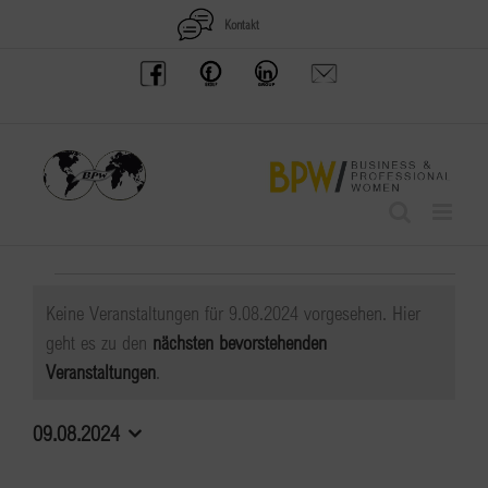
Zum
Kontakt
Inhalt
BPW
Offenes
BPW
Anfrage
springen
Austria
Frauennetzwerk
Gruppe
schicken
Facebook
Facebook
auf
LinkedIn
Veranstaltungen
Keine Veranstaltungen für 9.08.2024 vorgesehen. Hier
für
geht es zu den
nächsten bevorstehenden
Hinweis
Veranstaltungen
.
9.08.2024
09.08.2024
Datum
wählen.