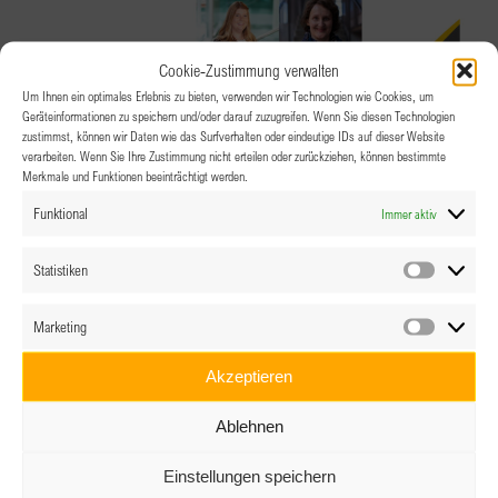
Cookie-Zustimmung verwalten
Um Ihnen ein optimales Erlebnis zu bieten, verwenden wir Technologien wie Cookies, um
Geräteinformationen zu speichern und/oder darauf zuzugreifen. Wenn Sie diesen Technologien
zustimmst, können wir Daten wie das Surfverhalten oder eindeutige IDs auf dieser Website
verarbeiten. Wenn Sie Ihre Zustimmung nicht erteilen oder zurückziehen, können bestimmte
Merkmale und Funktionen beeinträchtigt werden.
Funktional
Immer aktiv
Statistiken
26.09.2024 @ 18:00
-
22:00
Statistik
BPW Villach Clubabend
Marketing
Marketin
Akzeptieren
Hotel Seven
Kleinsattelstraße 4, Villach
Ablehnen
Einstellungen speichern