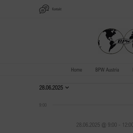
Zum
Kontakt
Inhalt
springen
Home
BPW Austria
Veranstaltungen
28.06.2025
Datum
wählen.
für
9:00
28.06.2025
28.06.2025 @ 9:00
-
12:0