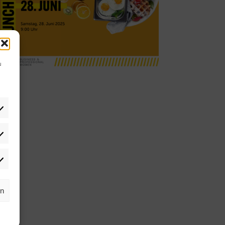
u
tistiken
rketing
rn