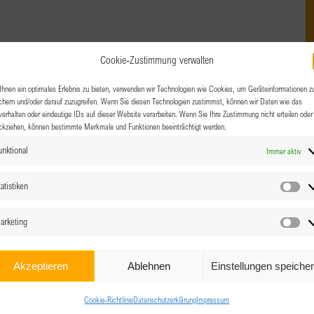
lernen und sich vernetzen, das Ganze bei einem
Cookie-Zustimmung verwalten
eichgesinnten. Der perfekte Anlass, um sich die „Business &
hnen ein optimales Erlebnis zu bieten, verwenden wir Technologien wie Cookies, um Geräteinformationen z
chern und/oder darauf zuzugreifen. Wenn Sie diesen Technologien zustimmst, können wir Daten wie das
verhalten oder eindeutige IDs auf dieser Website verarbeiten. Wenn Sie Ihre Zustimmung nicht erteilen oder
ckziehen, können bestimmte Merkmale und Funktionen beeinträchtigt werden.
unktional
Immer aktiv
atistiken
Sta
arketing
Ma
Akzeptieren
Ablehnen
Einstellungen speiche
Cookie-Richtlinie
Datenschutzerklärung
Impressum