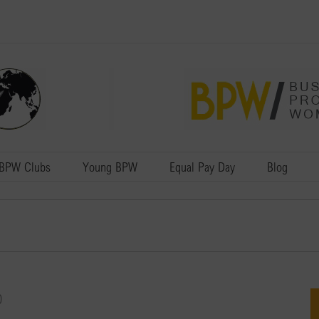
BPW Clubs
Young BPW
Equal Pay Day
Blog
0