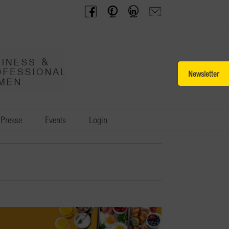
BPW
Offenes
BPW
Anfrage
Austria
Frauennetzwerk
Gruppe
schicken
Facebook
Facebook
auf
LinkedIn
Toggle
Sliding
Bar
Area
Presse
Events
Login