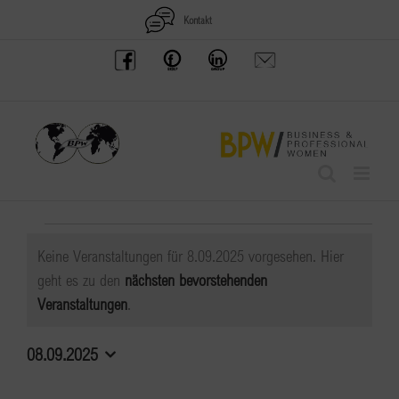
Zum
Kontakt
Inhalt
BPW
Offenes
BPW
Anfrage
springen
Austria
Frauennetzwerk
Gruppe
schicken
Facebook
Facebook
auf
LinkedIn
Veranstaltungen
Keine Veranstaltungen für 8.09.2025 vorgesehen. Hier
für
geht es zu den
nächsten bevorstehenden
Hinweis
Veranstaltungen
.
8.09.2025
08.09.2025
Datum
wählen.