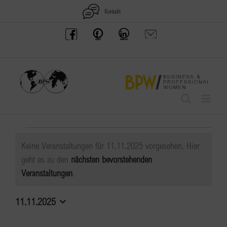
Zum
Kontakt
Inhalt
BPW
Offenes
BPW
Anfrage
springen
Austria
Frauennetzwerk
Gruppe
schicken
Facebook
Facebook
auf
LinkedIn
Veranstaltungen
Keine Veranstaltungen für 11.11.2025 vorgesehen. Hier
für
geht es zu den
nächsten bevorstehenden
Hinweis
Veranstaltungen
.
11.11.2025
11.11.2025
Datum
wählen.