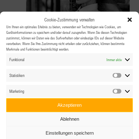
Cookie-Zustimmung verwalten
Um Ihnen ein optimales Erlebnis zu bieten, verwenden wir Technologien wie Cookies, um
Geräteinformationen zu speichern und/oder darauf zuzugreifen. Wenn Sie diesen Technologien
zustimmst, können wir Daten wie das Surfverhalten oder eindeutige IDs auf dieser Website
verarbeiten. Wenn Sie Ihre Zustimmung nicht erteilen oder zurückziehen, können bestimmte
12.11.2025 @ 18:00
-
23:00
Merkmale und Funktionen beeinträchtigt werden.
BPW Spittal – Offener Clubabend:
Funktional
Immer aktiv
Vortrag von Susanne Kubelka
Statistiken
Statistik
Restaurant Zellot
Hauptplatz 13, Spittal an der Drau
Marketing
Marketin
Akzeptieren
Ablehnen
Einstellungen speichern