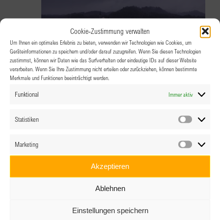
Cookie-Zustimmung verwalten
Um Ihnen ein optimales Erlebnis zu bieten, verwenden wir Technologien wie Cookies, um
Geräteinformationen zu speichern und/oder darauf zuzugreifen. Wenn Sie diesen Technologien
zustimmst, können wir Daten wie das Surfverhalten oder eindeutige IDs auf dieser Website
verarbeiten. Wenn Sie Ihre Zustimmung nicht erteilen oder zurückziehen, können bestimmte
Merkmale und Funktionen beeinträchtigt werden.
21.11.2025 @ 18:00
Funktional
Immer aktiv
BPW Vorarlberg besucht Abtei
Mariastern-Gwiggen
Statistiken
Statistik
Marketing
Marketin
Abtei Mariastern-Gwiggen
Gwiggen 1, Hohenweiler
Akzeptieren
Ablehnen
Einstellungen speichern