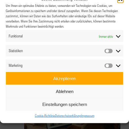
Um Ihnen ein optimales Erlebnis zu bieten, verwenden wir Technologien wie Cookies, um
Geräteinformationen zu speichern und/oder darauf zuzugreifen. Wenn Sie diesen Technologien
zustimmst, können wir Daten wie das Surfverhalten oder eindeutige IDs auf dieser Website
verarbeiten. Wenn Sie Ihre Zustimmung nicht erteilen oder zurückziehen, können bestimmte
Merkmale und Funktionen beeinträchtigt werden.
8.01.2026 @ 18:00
-
22:00
Funktional
Immer aktiv
Energie fürs Neue Jahr
Statistiken
Statistik
Das Wolfgang, Outdoor Lounge, Salzburg Airport
Marketing
Marketin
19:00
Akzeptieren
Ablehnen
Einstellungen speichern
Cookie-Richtlinie
Datenschutzerklärung
Impressum