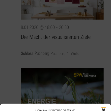
8.01.2026 @ 18:00
-
20:30
Die Macht der visualisierten Ziele
Schloss Puchberg
Puchberg 1, Wels
Cookie-Zustimmung verwalten