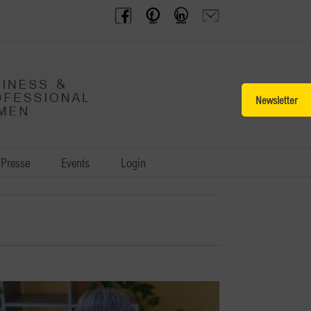
BPW
Offenes
BPW
Anfrage
Austria
Frauennetzwerk
Gruppe
schicken
Facebook
Facebook
auf
LinkedIn
Toggle
Sliding
Bar
Area
Presse
Events
Login