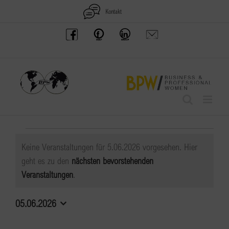
Zum
Kontakt
Inhalt
BPW
Offenes
BPW
Anfrage
springen
Austria
Frauennetzwerk
Gruppe
schicken
Facebook
Facebook
auf
LinkedIn
Veranstaltungen
Keine Veranstaltungen für 5.06.2026 vorgesehen. Hier
für
geht es zu den
nächsten bevorstehenden
Hinweis
Veranstaltungen
.
5.06.2026
05.06.2026
Datum
wählen.