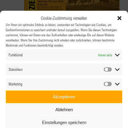
Cookie-Zustimmung verwalten
Um Ihnen ein optimales Erlebnis zu bieten, verwenden wir Technologien wie Cookies, um
Geräteinformationen zu speichern und/oder darauf zuzugreifen. Wenn Sie diesen Technologien
20.06.2026 @ 9:00
-
11:00
zustimmst, können wir Daten wie das Surfverhalten oder eindeutige IDs auf dieser Website
verarbeiten. Wenn Sie Ihre Zustimmung nicht erteilen oder zurückziehen, können bestimmte
BPW Steyr – Ziegen- & Schafyoga am
Merkmale und Funktionen beeinträchtigt werden.
Oberjochbergergut
Funktional
Immer aktiv
Statistiken
Oberjochbergergut
Wurmbach 30, Ternberg
Statistik
Marketing
Marketin
Akzeptieren
Ablehnen
Einstellungen speichern