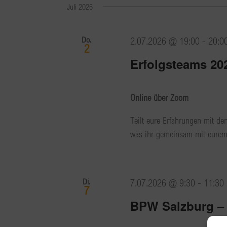
Juli 2026
Do.
2.07.2026 @ 19:00
-
20:0
2
Erfolgsteams 20
Online über Zoom
Teilt eure Erfahrungen mit de
was ihr gemeinsam mit eurem 
Di.
7.07.2026 @ 9:30
-
11:30
7
BPW Salzburg 