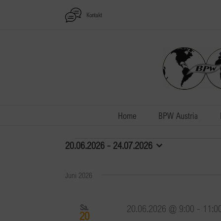
Zum
Kontakt
Inhalt
springen
Home
BPW Austria
Veranstaltungen
20.06.2026
 - 
24.07.2026
Datum
wählen.
Juni 2026
Sa.
20.06.2026 @ 9:00
-
11:0
20