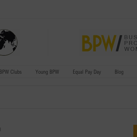
BPW Clubs
Young BPW
Equal Pay Day
Blog
0