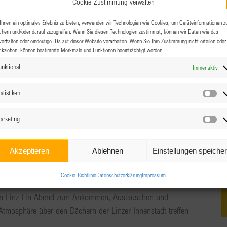
Cookie-Zustimmung verwalten
e 18, Salzburg
hnen ein optimales Erlebnis zu bieten, verwenden wir Technologien wie Cookies, um Geräteinformationen z
chern und/oder darauf zuzugreifen. Wenn Sie diesen Technologien zustimmst, können wir Daten wie das
en In lockerer Atmosphäre treffen wir uns zu einem
verhalten oder eindeutige IDs auf dieser Website verarbeiten. Wenn Sie Ihre Zustimmung nicht erteilen oder
ruflich und privat auf den aktuellen Stand zu [...]
ckziehen, können bestimmte Merkmale und Funktionen beeinträchtigt werden.
unktional
Immer aktiv
atistiken
Sta
0
arketing
 summer lounge @ Skygarden
Ma
Akzeptieren
Ablehnen
Einstellungen speiche
e 17-25, Linz
Cookie-Richtlinie
Datenschutzerklärung
Impressum
n Linz Ein Abend zum Ankommen, Austauschen und
Atmosphäre über den Dächern der Linzer Innenstadt treffen