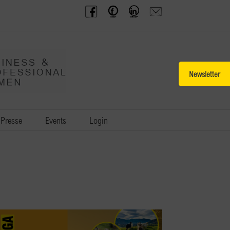
BPW
Offenes
BPW
Anfrage
Austria
Frauennetzwerk
Gruppe
schicken
Facebook
Facebook
auf
LinkedIn
Toggle
Sliding
Bar
Area
Presse
Events
Login