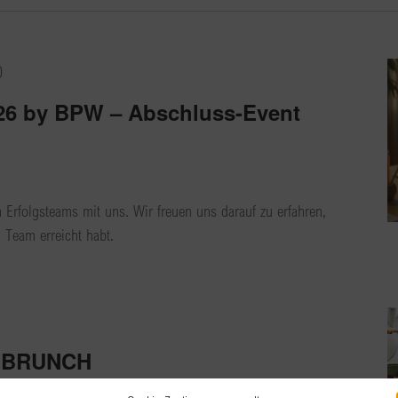
0
26 by BPW – Abschluss-Event
n Erfolgsteams mit uns. Wir freuen uns darauf zu erfahren,
Team erreicht habt.
– BRUNCH