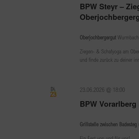
BPW Steyr – Zie
Oberjochberger
Oberjochbergergut
Wurmbach 
Ziegen- & Schafyoga am Oberj
und finde zurück zu deiner in
Di.
23.06.2026 @ 18:00
23
BPW Vorarlberg
Grillstelle zwischen Badesteg
Ein Fest von und für uns!