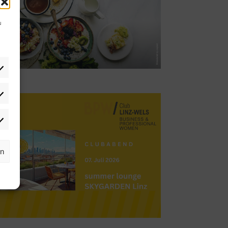
u
tistiken
rketing
rn