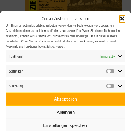
Cookie-Zustimmung verwalten
Um Ihnen ein optimales Erlebnis zu bieten, verwenden wir Technologien wie Cookies, um
Geräteinformationen zu speichern und/oder darauf zuzugreifen. Wenn Sie diesen Technologien
20.06.2026 @ 9:00
-
11:00
zustimmst, können wir Daten wie das Surfverhalten oder eindeutige IDs auf dieser Website
verarbeiten. Wenn Sie Ihre Zustimmung nicht erteilen oder zurückziehen, können bestimmte
BPW Steyr – Ziegen- & Schafyoga am
Merkmale und Funktionen beeinträchtigt werden.
Oberjochbergergut
Funktional
Immer aktiv
Statistiken
Oberjochbergergut
Wurmbach 30, Ternberg
Statistik
Marketing
Marketin
Akzeptieren
Ablehnen
Einstellungen speichern