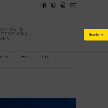
BPW
Offenes
BPW
Anfrage
Austria
Frauennetzwerk
Gruppe
schicken
Facebook
Facebook
auf
LinkedIn
Toggle
Sliding
Bar
Area
Presse
Events
Login