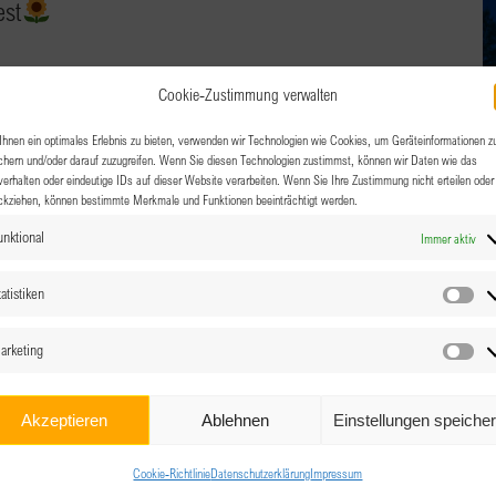
est
nweg 62, 6020 Innsbruck
Archenweg 62, Innsbruck
Cookie-Zustimmung verwalten
miteinander Zeit verbringen und uns über berufliche Ziele,
hnen ein optimales Erlebnis zu bieten, verwenden wir Technologien wie Cookies, um Geräteinformationen z
chern und/oder darauf zuzugreifen. Wenn Sie diesen Technologien zustimmst, können wir Daten wie das
lltag und vieles mehr austauschen… Sei dabei und [...]
verhalten oder eindeutige IDs auf dieser Website verarbeiten. Wenn Sie Ihre Zustimmung nicht erteilen oder
ckziehen, können bestimmte Merkmale und Funktionen beeinträchtigt werden.
unktional
Immer aktiv
atistiken
Sta
arketing
Ma
Akzeptieren
Ablehnen
Einstellungen speiche
Cookie-Richtlinie
Datenschutzerklärung
Impressum