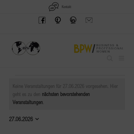
Zum
Kontakt
Inhalt
BPW
Offenes
BPW
Anfrage
springen
Austria
Frauennetzwerk
Gruppe
schicken
Facebook
Facebook
auf
LinkedIn
Veranstaltungen
Keine Veranstaltungen für 27.06.2026 vorgesehen. Hier
für
geht es zu den
nächsten bevorstehenden
Hinweis
Veranstaltungen
.
27.06.2026
27.06.2026
Datum
wählen.