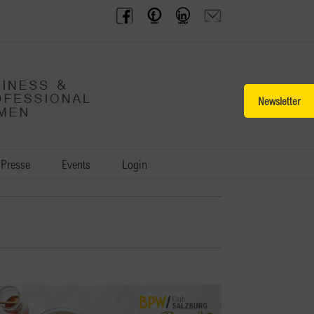
BPW
Offenes
BPW
Anfrage
Austria
Frauennetzwerk
Gruppe
schicken
Facebook
Facebook
auf
LinkedIn
Toggle
Sliding
Bar
Area
Presse
Events
Login