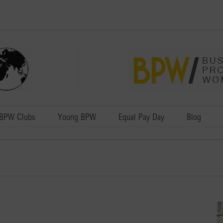
BPW Clubs
Young BPW
Equal Pay Day
Blog