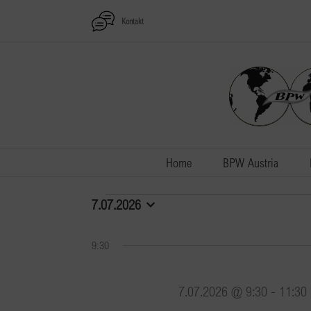
Zum
Kontakt
Inhalt
springen
Home
BPW Austria
Veranstaltungen
7.07.2026
Datum
wählen.
für
9:30
7.07.2026
7.07.2026 @ 9:30
-
11:30