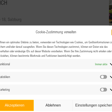
NCH
e 18, Salzburg
en In lockerer Atmosphäre treffen wir uns zu einem
Cookie-Zustimmung verwalten
ruflich und privat auf den aktuellen Stand zu [...]
hnen ein optimales Erlebnis zu bieten, verwenden wir Technologien wie Cookies, um Geräteinformationen z
chern und/oder darauf zuzugreifen. Wenn Sie diesen Technologien zustimmst, können wir Daten wie das
verhalten oder eindeutige IDs auf dieser Website verarbeiten. Wenn Sie Ihre Zustimmung nicht erteilen oder
ckziehen, können bestimmte Merkmale und Funktionen beeinträchtigt werden.
unktional
Immer aktiv
atistiken
0
Sta
er lounge @ Skygarden Linz
arketing
Ma
e 17-25, Linz
Akzeptieren
Ablehnen
Einstellungen speiche