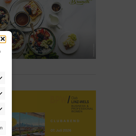
u
tistiken
rketing
rn