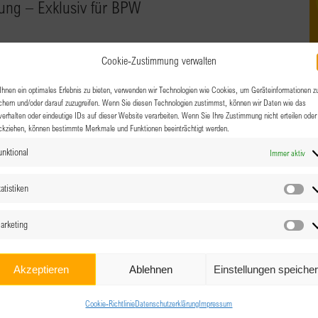
ung – Exklusiv für BPW
Cookie-Zustimmung verwalten
 schon länger dabei und willst mehr über BPW erfahren?
hnen ein optimales Erlebnis zu bieten, verwenden wir Technologien wie Cookies, um Geräteinformationen z
chern und/oder darauf zuzugreifen. Wenn Sie diesen Technologien zustimmst, können wir Daten wie das
ung ist genau dafür gedacht. Nimm auch DU teil!
verhalten oder eindeutige IDs auf dieser Website verarbeiten. Wenn Sie Ihre Zustimmung nicht erteilen oder
ckziehen, können bestimmte Merkmale und Funktionen beeinträchtigt werden.
unktional
Immer aktiv
atistiken
Sta
arketing
Ma
Akzeptieren
Ablehnen
Einstellungen speiche
Cookie-Richtlinie
Datenschutzerklärung
Impressum