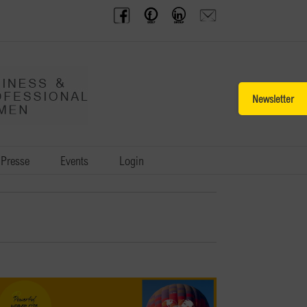
BPW
Offenes
BPW
Anfrage
Austria
Frauennetzwerk
Gruppe
schicken
Facebook
Facebook
auf
LinkedIn
Toggle
Sliding
Bar
Area
Presse
Events
Login