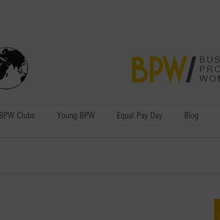
BPW Clubs
Young BPW
Equal Pay Day
Blog