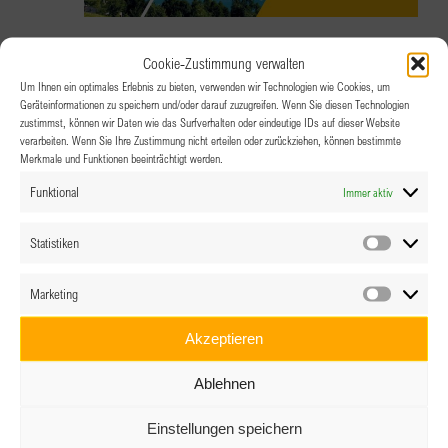
11.07.2026 @ 14:00
-
19:00
Cookie-Zustimmung verwalten
SUMMER ART LOUNGE
Um Ihnen ein optimales Erlebnis zu bieten, verwenden wir Technologien wie Cookies, um
Geräteinformationen zu speichern und/oder darauf zuzugreifen. Wenn Sie diesen Technologien
zustimmst, können wir Daten wie das Surfverhalten oder eindeutige IDs auf dieser Website
verarbeiten. Wenn Sie Ihre Zustimmung nicht erteilen oder zurückziehen, können bestimmte
Lounge Garten
Merkmale und Funktionen beeinträchtigt werden.
Funktional
Immer aktiv
Statistiken
Statistik
Marketing
Marketin
Akzeptieren
Ablehnen
Einstellungen speichern